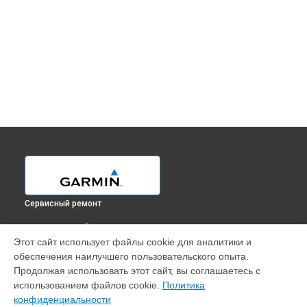
Сервисный ремонт
ВЫБЕРИ СВОЙ ГОРОД
Этот сайт использует файлы cookie для аналитики и
Ремонт эхолота Striker Vivid 7sv Garmin в
Краснодаре
обеспечения наилучшего пользовательского опыта.
Ремонт эхолота Striker Vivid 7sv Garmin в
Ростове-на-Дону
Продолжая использовать этот сайт, вы соглашаетесь с
Ремонт эхолота Striker Vivid 7sv Garmin в
Нижнем
использованием файлов cookie.
Политика
Новгороде
конфиденциальности